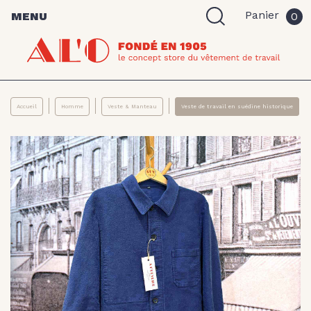
Panier
MENU
0
Accueil
Homme
Veste & Manteau
Veste de travail en suédine historique