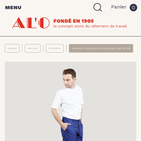
Panier
MENU
0
Accueil
Homme
Pantalon
Pantalon à pinces en croisé coton bio 1G/264